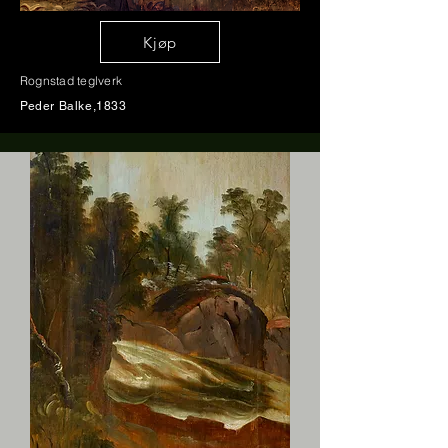
Kjøp
Rognstad teglverk
Peder
Balke
,1833