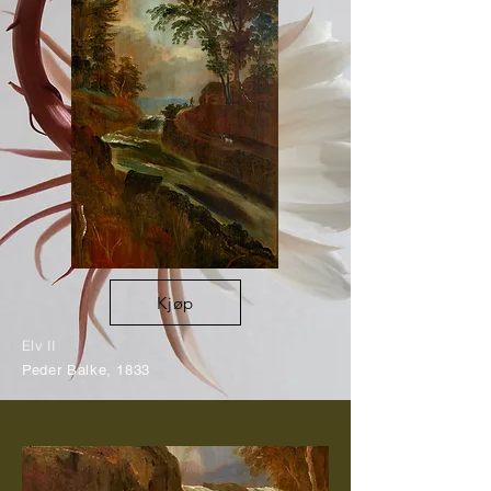
Kjøp
Elv II
Peder
Balke
, 1833